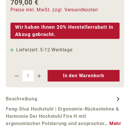
709,00 €
Regulärer Preis:
Preise inkl. MwSt. zzgl. Versandkosten
Wir haben Ihnen 20% Herstellerrabatt in
Abzug gebracht.
Lieferzeit: 5-12 Werktage
Produkt Anzahl: Gib den gewünschten We
In den Warenkorb
Beschreibung
Feng-Shui Hochstuhl | Ergonomie-Rückenlehne &
Harmonie Der Hochstuhl Fire H mit
ergonomischer Polsterung und anspruchsv…
Mehr