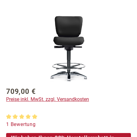
Bildergalerie überspringen
709,00 €
Regulärer Preis:
Preise inkl. MwSt. zzgl. Versandkosten
Durchschnittliche Bewertung von 5 von 5 Sternen
1 Bewertung