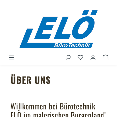
Zum Hauptinhalt springen
Du hast 0 Produ
Ware
ÜBER UNS
Willkommen bei Bürotechnik
ELÖ im malerischen Burgenland!