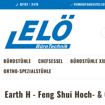
02167 / 2479
VERKAUFSAUSSTELLUN
m Hauptinhalt springen
Zur Suche springen
Zur Hauptnavigation springen
BÜROSTÜHLE
CHEFSESSEL
BÜROSTÜHLE XX
ORTHO-SPEZIALSTÜHLE
Earth H - Feng Shui Hoch- &