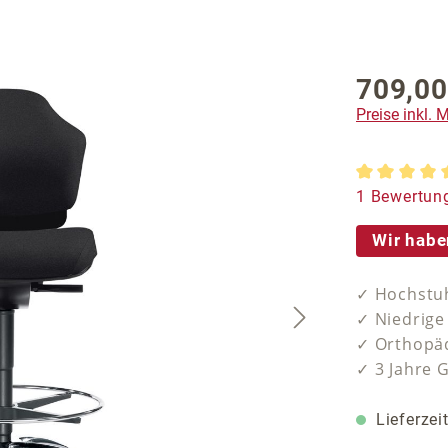
709,00
Regulärer P
Preise inkl.
Durchschnit
1 Bewertun
Wir habe
✓ Hochstuh
✓ Niedrige
✓ Orthopäd
✓ 3 Jahre 
Lieferzei