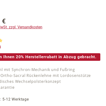
 €
reis:
 MwSt. zzgl. Versandkosten
tliche Bewertung von 5 von 5 Sternen
g
n Ihnen 20% Herstellerrabatt in Abzug gebracht.
l mit Synchron-Mechanik und Fußring
 Ortho-Sacral Rückenlehne mit Lordosenstütze
isches Wechselpolsterkonzept
Garantie
t: 5-12 Werktage