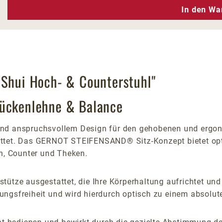
n Wert ein oder benutze die Schaltfläc
In den Wa
 Shui Hoch- & Counterstuhl"
Rückenlehne & Balance
d anspruchsvollem Design für den gehobenen und ergonomi
ttet. Das GERNOT STEIFENSAND® Sitz-Konzept bietet optim
en, Counter und Theken.
ütze ausgestattet, die Ihre Körperhaltung aufrichtet und 
ngsfreiheit und wird hierdurch optisch zu einem absolute