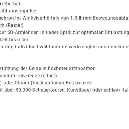
retierbar
richtungsimpulse
nchron im Winkelverhältnis von 1:3 Ihrem Bewegungsabla
cm (Raster)
der 5D-Armlehnen in Leder-Optik zur optimalen Entlastung
keit bis 6 cm
ührung individuell wählbar und werkzeuglos austauschbar
tützung der Beine in höchster Sitzposition
inium-Fußkreuze (silber)
z) oder Chrom (für Aluminium-Fußkreuze)
t über 80.000 Scheuertouren, Kunstleder oder echtem ital