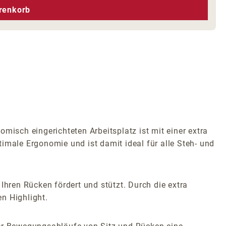
hen um die Anzahl zu erhöhen oder zu r
renkorb
sch eingerichteten Arbeitsplatz ist mit einer extra
ale Ergonomie und ist damit ideal für alle Steh- und
Ihren Rücken fördert und stützt. Durch die extra
n Highlight.