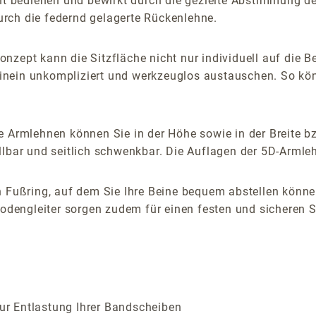
icht bedienen und bewirkt durch die gezielte Abstimmung 
rch die federnd gelagerte Rückenlehne.
nzept kann die Sitzfläche nicht nur individuell auf die 
nein unkompliziert und werkzeuglos austauschen. So könn
 Armlehnen können Sie in der Höhe sowie in der Breite bz
lbar und seitlich schwenkbar. Die Auflagen der 5D-Armlehn
n Fußring, auf dem Sie Ihre Beine bequem abstellen können
Bodengleiter sorgen zudem für einen festen und sicheren S
zur Entlastung Ihrer Bandscheiben