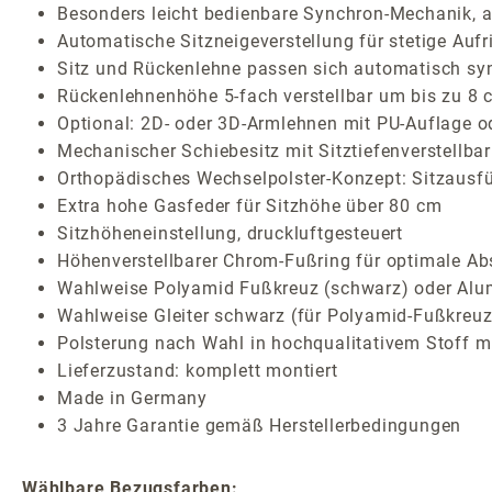
Besonders leicht bedienbare Synchron-Mechanik, ar
Automatische Sitzneigeverstellung für stetige Auf
Sitz und Rückenlehne passen sich automatisch sy
Rückenlehnenhöhe 5-fach verstellbar um bis zu 8 
Optional: 2D- oder 3D-Armlehnen mit PU-Auflage o
Mechanischer Schiebesitz mit Sitztiefenverstellbar
Orthopädisches Wechselpolster-Konzept: Sitzausf
Extra hohe Gasfeder für Sitzhöhe über 80 cm
Sitzhöheneinstellung, druckluftgesteuert
Höhenverstellbarer Chrom-Fußring für optimale Abs
Wahlweise Polyamid Fußkreuz (schwarz) oder Alum
Wahlweise Gleiter schwarz (für Polyamid-Fußkreu
Polsterung nach Wahl in hochqualitativem Stoff mi
Lieferzustand: komplett montiert
Made in Germany
3 Jahre Garantie gemäß Herstellerbedingungen
Wählbare Bezugsfarben: