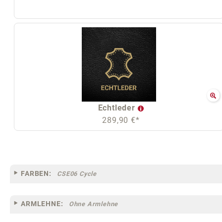
Echtleder
289,90 €*
FARBEN:
CSE06 Cycle
ARMLEHNE:
Ohne Armlehne