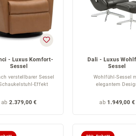
nci - Luxus Komfort-
Dali - Luxus Wohlf
Sessel
Sessel
sch verstellbarer Sessel
Wohlfühl-Sessel m
Schaukelstuhl-Effekt
elegantem Desig
Regulärer Preis:
Regulärer Pre
ab
2.379,00 €
ab
1.949,00 €