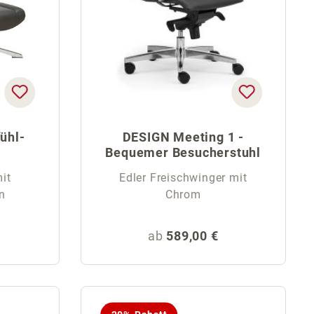
ühl-
DESIGN Meeting 1 -
Bequemer Besucherstuhl
it
Edler Freischwinger mit
n
Chrom
is:
Regulärer Preis:
ab
589,00 €