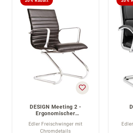
20% Rabatt
20% R
DESIGN Meeting 2 -
D
Ergonomischer
Freischwinger
Edler Freischwinger mit
Edle
Chromdetails