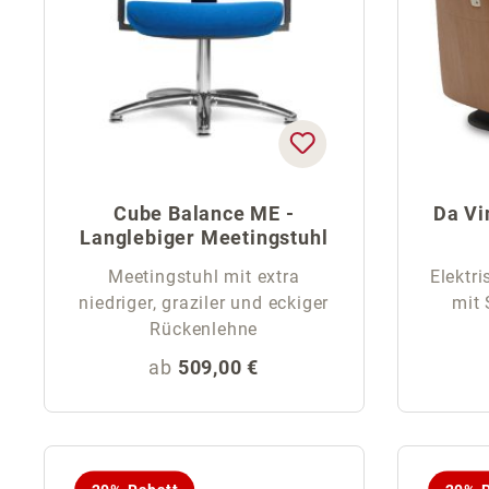
Cube Balance ME -
Da Vi
Langlebiger Meetingstuhl
Meetingstuhl mit extra
Elektri
niedriger, graziler und eckiger
mit 
Rückenlehne
Regulärer Preis:
ab
509,00 €