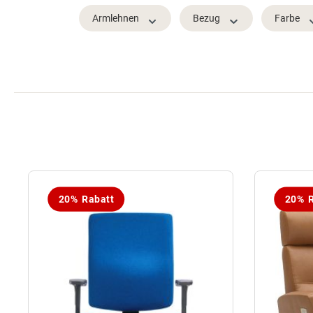
Armlehnen
Bezug
Farbe
20% Rabatt
20% R