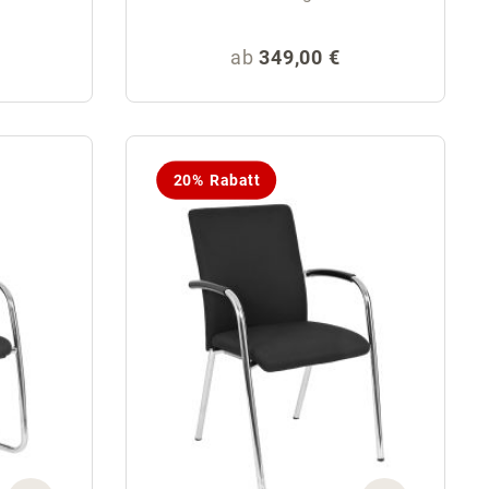
eis:
Regulärer Preis:
ab
349,00 €
20% Rabatt