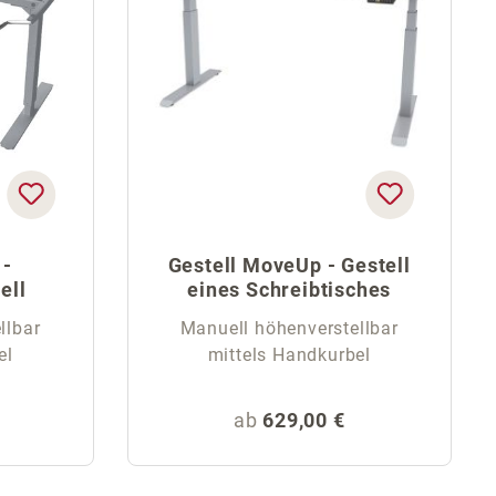
 -
Gestell MoveUp - Gestell
ell
eines Schreibtisches
llbar
Manuell höhenverstellbar
el
mittels Handkurbel
eis:
Regulärer Preis:
ab
629,00 €