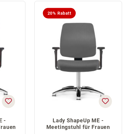
20% Rabatt
E -
Lady ShapeUp ME -
Frauen
Meetingstuhl für Frauen