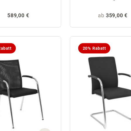
Regulärer Preis:
Regulärer Pr
589,00 €
ab
359,00 €
abatt
20% Rabatt