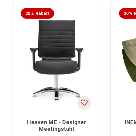
20% Rabatt
20% R
Heaven ME - Designer
INE
Meetingstuhl