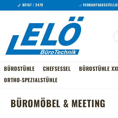
02167 / 2479
VERKAUFSAUSSTELLUN
m Hauptinhalt springen
Zur Suche springen
Zur Hauptnavigation springen
BÜROSTÜHLE
CHEFSESSEL
BÜROSTÜHLE XX
ORTHO-SPEZIALSTÜHLE
BÜROMÖBEL & MEETING