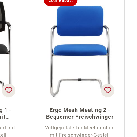
20% Rabatt
 1 -
Ergo Mesh Meeting 2 -
it
Bequemer Freischwinger
hl mit
Vollgepolsterter Meetingstuhl
ell
mit Freischwinger-Gestell