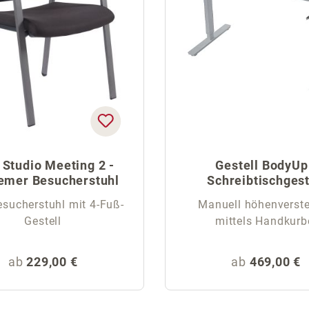
 Studio Meeting 2 -
Gestell BodyUp
emer Besucherstuhl
Schreibtischgest
esucherstuhl mit 4-Fuß-
Manuell höhenverste
Gestell
mittels Handkurb
Regulärer Preis:
Regulärer Pr
ab
229,00 €
ab
469,00 €