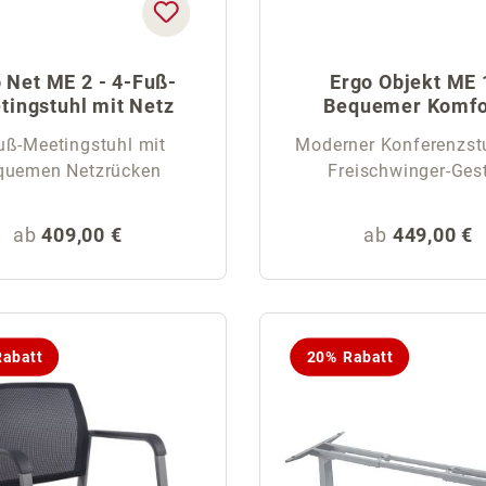
 Net ME 2 - 4-Fuß-
Ergo Objekt ME 
tingstuhl mit Netz
Bequemer Komfo
Freischwinge
uß-Meetingstuhl mit
Moderner Konferenzst
quemen Netzrücken
Freischwinger-Gest
Regulärer Preis:
Regulärer Pr
ab
409,00 €
ab
449,00 €
abatt
20% Rabatt