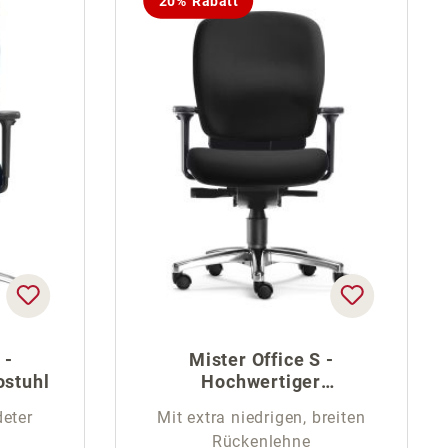
20% Rabatt
 -
Mister Office S -
ostuhl
Hochwertiger
Schreibtischstuhl
deter
Mit extra niedrigen, breiten
Rückenlehne