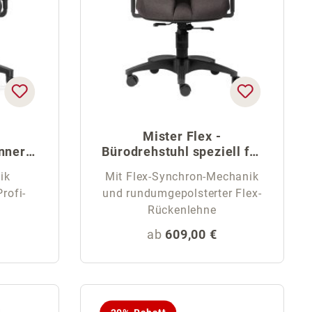
Mister Flex -
nner-
Bürodrehstuhl speziell für
hl
Männer
ik
Mit Flex-Synchron-Mechanik
rofi-
und rundumgepolsterter Flex-
Rückenlehne
eis:
Regulärer Preis:
ab
609,00 €