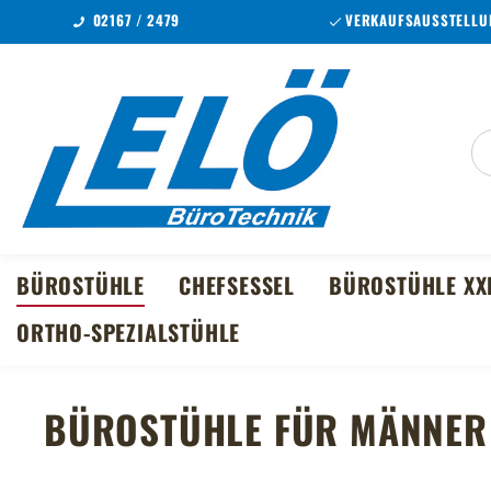
02167 / 2479
VERKAUFSAUSSTELLUN
m Hauptinhalt springen
Zur Suche springen
Zur Hauptnavigation springen
BÜROSTÜHLE
CHEFSESSEL
BÜROSTÜHLE XX
ORTHO-SPEZIALSTÜHLE
BÜROSTÜHLE FÜR MÄNNER