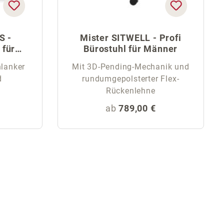
S -
Mister SITWELL - Profi
 für
Bürostuhl für Männer
hlanker
Mit 3D-Pending-Mechanik und
d
rundumgepolsterter Flex-
Rückenlehne
eis:
Regulärer Preis:
ab
789,00 €