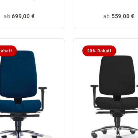
Regulärer Preis:
Regulärer Pr
ab
699,00 €
ab
559,00 €
abatt
20% Rabatt