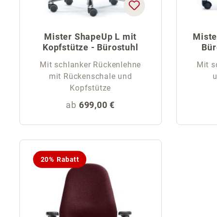
Mister ShapeUp L mit
Miste
Kopfstütze - Bürostuhl
Bür
Mit schlanker Rückenlehne
Mit s
mit Rückenschale und
Kopfstütze
Regulärer Preis:
ab
699,00 €
20% Rabatt