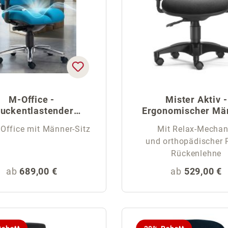
M-Office -
Mister Aktiv -
uckentlastender
Ergonomischer Mä
änner-Bürostuhl
Schreibtischstu
 Office mit Männer-Sitz
Mit Relax-Mechan
und orthopädischer P
Rückenlehne
Regulärer Preis:
Regulärer Pr
ab
689,00 €
ab
529,00 €