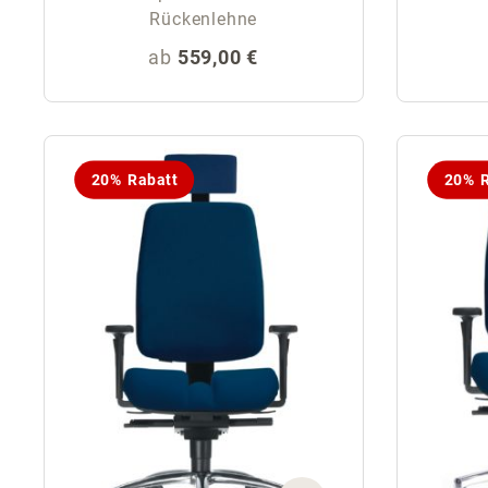
Rückenlehne
Regulärer Preis:
ab
559,00 €
20% Rabatt
20% R