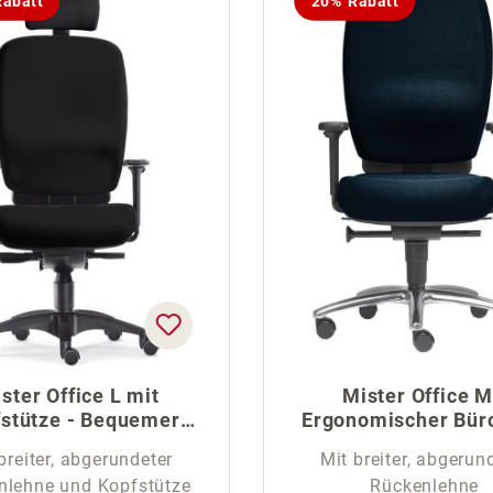
abatt
20% Rabatt
ster Office L mit
Mister Office M
stütze - Bequemer
Ergonomischer Bür
Profi Bürostuhl
breiter, abgerundeter
Mit breiter, abgerun
nlehne und Kopfstütze
Rückenlehne