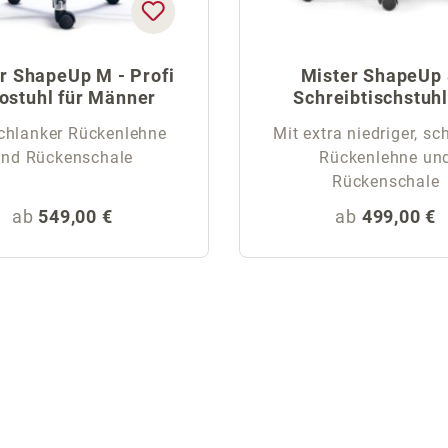
r ShapeUp M - Profi
Mister ShapeUp 
ostuhl für Männer
Schreibtischstuhl
Männer
chlanker Rückenlehne
Mit extra niedriger, sc
und Rückenschale
Rückenlehne un
Rückenschale
Regulärer Preis:
Regulärer Pr
ab
549,00 €
ab
499,00 €