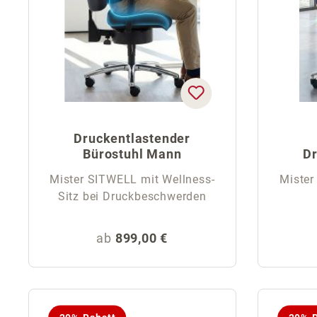
Druckentlastender
Bürostuhl Mann
Dr
M
Mister SITWELL mit Wellness-
Mister
Sitz bei Druckbeschwerden
Regulärer Preis:
ab
899,00 €