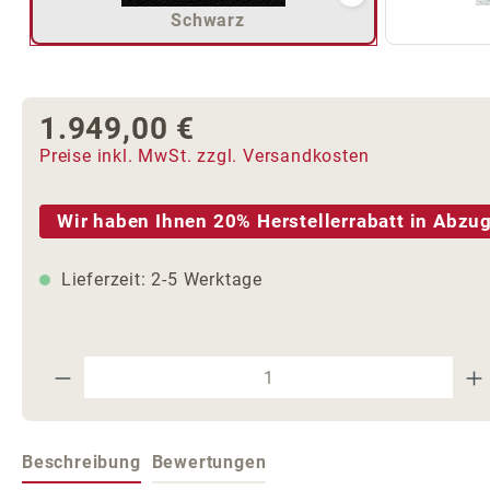
Schwarz
1.949,00 €
Regulärer Preis:
Preise inkl. MwSt. zzgl. Versandkosten
Wir haben Ihnen 20% Herstellerrabatt in Abzug
Lieferzeit: 2-5 Werktage
Produkt Anzahl: Gib den gewünschte
Beschreibung
Bewertungen