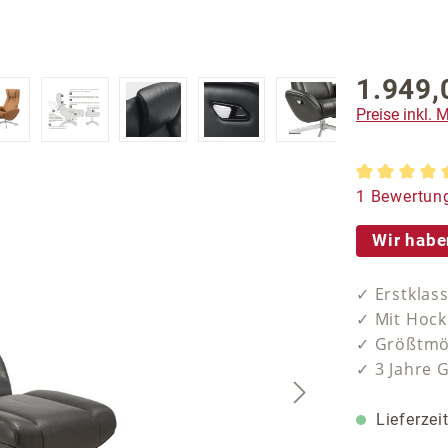
1.949,
Regulärer P
Preise inkl.
Durchschnit
1 Bewertun
Wir habe
✓ Erstklas
✓ Mit Hock
✓ Größtmö
✓ 3 Jahre 
Lieferzei