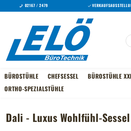
02167 / 2479
VERKAUFSAUSSTELLUN
m Hauptinhalt springen
Zur Suche springen
Zur Hauptnavigation springen
BÜROSTÜHLE
CHEFSESSEL
BÜROSTÜHLE XX
ORTHO-SPEZIALSTÜHLE
Dali - Luxus Wohlfühl-Sessel