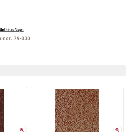
tel hinzufügen
mmer:
79-030