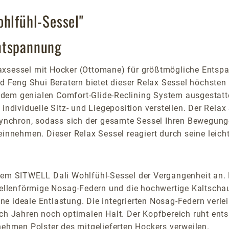
ohlfühl-Sessel"
ntspannung
xsessel mit Hocker (Ottomane) für größtmögliche Entspa
Feng Shui Beratern bietet dieser Relax Sessel höchsten K
dem genialen Comfort-Glide-Reclining System ausgestatte
individuelle Sitz- und Liegeposition verstellen. Der Rela
 synchron, sodass sich der gesamte Sessel Ihren Bewegun
einnehmen. Dieser Relax Sessel reagiert durch seine leic
 SITWELL Dali Wohlfühl-Sessel der Vergangenheit an. Du
h wellenförmige Nosag-Federn und die hochwertige Kaltsc
ne ideale Entlastung. Die integrierten Nosag-Federn verl
ach Jahren noch optimalen Halt. Der Kopfbereich ruht ent
hmen Polster des mitgelieferten Hockers verweilen.