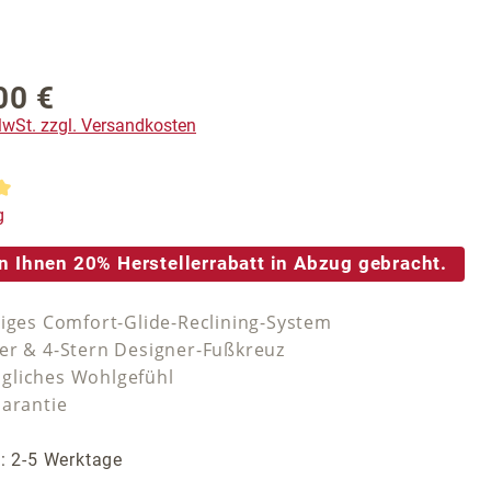
00 €
reis:
 MwSt. zzgl. Versandkosten
tliche Bewertung von 5 von 5 Sternen
g
n Ihnen 20% Herstellerrabatt in Abzug gebracht.
siges Comfort-Glide-Reclining-System
er & 4-Stern Designer-Fußkreuz
gliches Wohlgefühl
Garantie
t: 2-5 Werktage