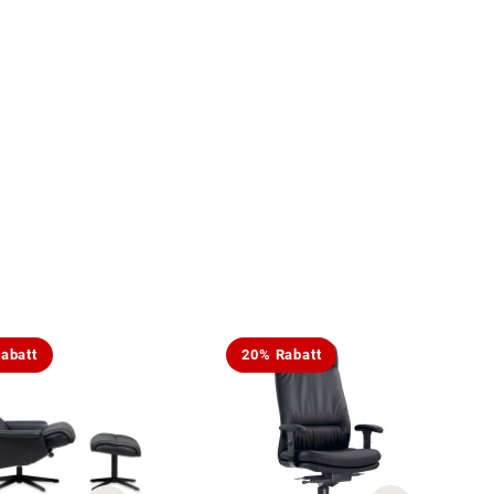
abatt
20% Rabatt