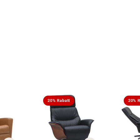
20% Rabatt
20% R