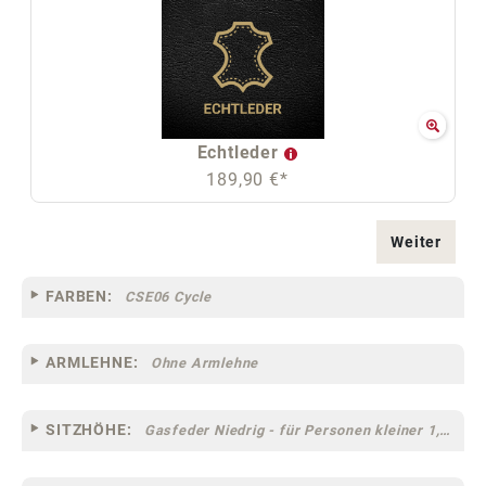
Echtleder
189,90 €*
Weiter
FARBEN:
CSE06 Cycle
ARMLEHNE:
Ohne Armlehne
SITZHÖHE:
Gasfeder Niedrig - für Personen kleiner 1,60 m