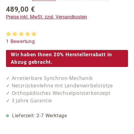
489,00 €
Regulärer Preis:
Preise inkl. MwSt. zzgl. Versandkosten
Durchschnittliche Bewertung von 5 von 5 Sternen
1 Bewertung
Wir haben Ihnen 20% Herstellerrabatt in
Abzug gebracht.
✓ Arretierbare Synchron-Mechanik
✓ Netzrückenlehne mit Lendenwirbelstütze
✓ Orthopädisches Wechselpolsterkonzept
✓ 3 Jahre Garantie
Lieferzeit: 2-7 Werktage