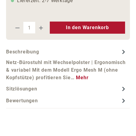
Lieferzeit: 2-7 Werktage
Produkt Anzahl: Gib den gewünschten We
In den Warenkorb
Beschreibung
Netz-Bürostuhl mit Wechselpolster | Ergonomisch
& variabel Mit dem Modell Ergo Mesh M (ohne
Kopfstütze) profitieren Sie…
Mehr
Sitzlösungen
Bewertungen