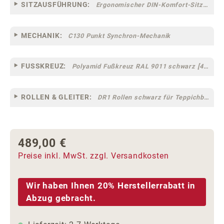
SITZAUSFÜHRUNG:
Ergonomischer DIN-Komfort-Sitz [75]
MECHANIK:
C130 Punkt Synchron-Mechanik
FUSSKREUZ:
Polyamid Fußkreuz RAL 9011 schwarz [44]
ROLLEN & GLEITER:
DR1 Rollen schwarz für Teppichböden [10]
489,00 €
Regulärer Preis:
Preise inkl. MwSt. zzgl. Versandkosten
Wir haben Ihnen 20% Herstellerrabatt in
Abzug gebracht.