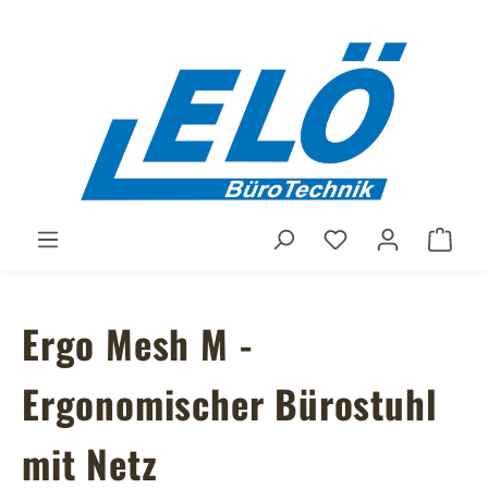
Zum Hauptinhalt springen
Du hast 0 Produ
Ware
Ergo Mesh M -
Ergonomischer Bürostuhl
mit Netz