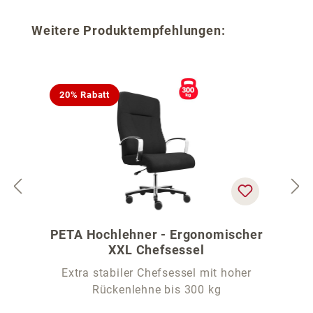
Produktgalerie überspringen
Weitere Produktempfehlungen:
20% Rabatt
PETA Hochlehner - Ergonomischer
XXL Chefsessel
Extra stabiler Chefsessel mit hoher
Rückenlehne bis 300 kg