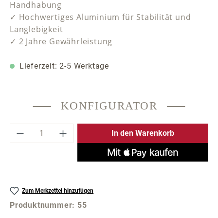
Handhabung
✓ Hochwertiges Aluminium für Stabilität und
Langlebigkeit
✓ 2 Jahre Gewährleistung
Lieferzeit: 2-5 Werktage
KONFIGURATOR
Produkt Anzahl: Gib den gewünschten Wer
In den Warenkorb
Zum Merkzettel hinzufügen
Produktnummer:
55